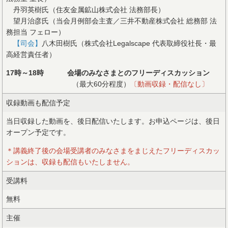
丹羽英樹氏（住友金属鉱山株式会社 法務部長）
望月治彦氏（当会月例部会主査／三井不動産株式会社 総務部 法
務担当 フェロー）
【司会】
八木田樹氏（株式会社Legalscape 代表取締役社長・最
高経営責任者）
17時～18時
会場のみなさまとのフリーディスカッション
（最大60分程度）
〔動画収録・配信なし〕
収録動画も配信予定
当日収録した動画を、後日配信いたします。お申込ページは、後日
オープン予定です。
＊講義終了後の会場受講者のみなさまをまじえたフリーディスカッ
ションは、収録も配信もいたしません。
受講料
無料
主催