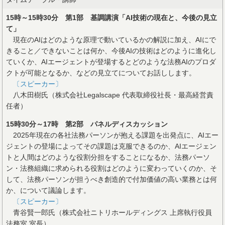
15時～15時30分 第1部 基調講演「AI技術の現在と、今後の見立
て」
現在のAIはどのような原理で動いているかの解説に加え、AIにで
きること／できないことは何か、今後AIの技術はどのように進化し
ていくか、AIエージェントが登場するとどのような法務AIのプロダ
クトが可能となるか、などの見立てについてお話しします。
〔スピーカー〕
八木田樹氏（株式会社Legalscape 代表取締役社長・最高経営責
任者）
15時30分～17時 第2部 パネルディスカッション
2025年現在の各社法務パーソンが抱える課題を出発点に、AIエー
ジェントの登場によってその課題は克服できるのか、AIエージェン
トと人間はどのような役割分担をすることになるか、法務パーソ
ン・法務組織に求められる役割はどのように変わっていくのか、そ
して、法務パーソンが担うべき創造的で付加価値の高い業務とは何
か、について議論します。
〔スピーカー〕
青谷賢一郎氏（株式会社ニトリホールディングス 上席執行役員
法務室 室長）