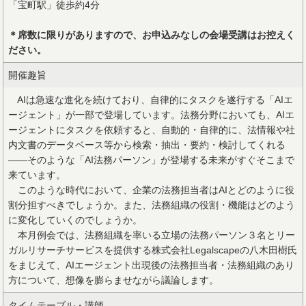
「宝町駅」徒歩約4分
＊席数に限りがありますので、お申込みなしの会場受講はお控えく
ださい。
開催趣旨
AIは急速な進化を続けており、自律的にタスクを遂行する「AIエ
ージェント」が一部で登場しています。法務分野においても、AIエ
ージェントにタスクを依頼すると、自動的・自律的に、法情報や社
内文書のデータベース等から検索・抽出・要約・検討してくれる
――そのような「AI法務パーソン」が登場する未来がすぐそこまで
来ています。
このような時代において、企業の法務担当者はAIとどのように役
割分担すべきでしょうか。また、法務組織の役割・機能はどのよう
に変化していくのでしょうか。
本月例会では、法務組織を率いる立場の法務パーソン３名とリー
ガルリサーチサービスを提供する株式会社Legalscapeの八木田樹氏
をまじえて、AIエージェント出現後の法務担当者・法務組織のあり
方について、想像を膨らませながら議論します。
タイムテーブル・講師