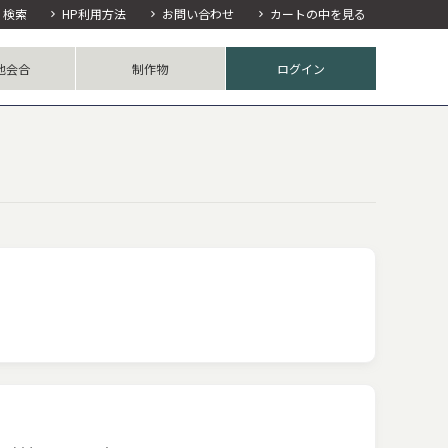
検索
HP利用方法
お問い合わせ
カートの中を見る
他会合
制作物
ログイン
究会
談会
の他
ライブラリ
刊行物