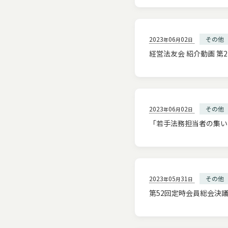
2023
06
02
その他
年
月
日
経営法友会 紹介動画 
2023
06
02
その他
年
月
日
「若手法務担当者の集い
2023
05
31
その他
年
月
日
第52回定時会員総会決