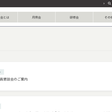
友会とは
月例会
研修会
その
会規約
表幹事
紹介
名簿
セス
革
研
懇
そ
ー
員懇談会のご案内