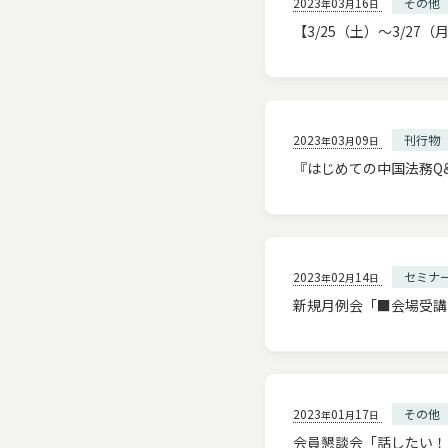
2023
03
16
その他
年
月
日
【3/25（土）～3/2
2023
03
09
刊行物
年
月
日
『はじめての中国法務Q
2023
02
14
セミナ
年
月
日
新規月例会「■会場受講
2023
01
17
その他
年
月
日
会員懇談会「話したい！