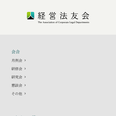
会合
月例会
研修会
研究会
懇談会
その他