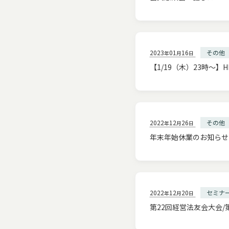
2023
01
16
その他
年
月
日
【1/19（木）23時～
2022
12
26
その他
年
月
日
年末年始休業のお知らせ［
2022
12
20
セミナ
年
月
日
第22回経営法友会大会