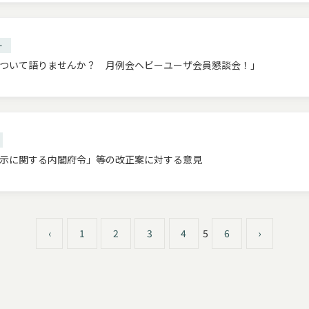
ー
ついて語りませんか？ 月例会ヘビーユーザ会員懇談会！」
示に関する内閣府令」等の改正案に対する意見
‹
1
2
3
4
5
6
›