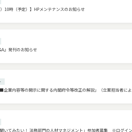
7（月）10時（予定）】HPメンテナンスのお知らせ
&A』発刊のお知らせ
ー
■企業内容等の開示に関する内閣府令等改正の解説」（立案担当者によ
聞いてみたい！ 法務部門の人材マネジメント」参加者募集 ※ログイ