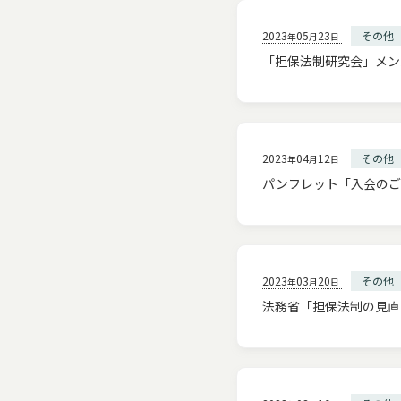
2023
05
23
その他
年
月
日
「担保法制研究会」メン
2023
04
12
その他
年
月
日
パンフレット「入会のご
2023
03
20
その他
年
月
日
法務省「担保法制の見直