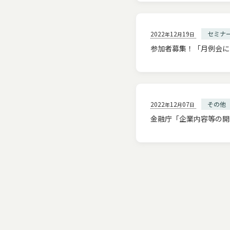
2022
12
19
セミナ
年
月
日
参加者募集！「月例会に
2022
12
07
その他
年
月
日
金融庁「企業内容等の開