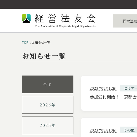
経営法
経営法友
歴代代
事業
役員
アク
沿
TOP
お知らせ一覧
お知らせ一覧
全て
2023
09
12
セミナ
年
月
日
参加受付開始！ 京都会
2026年
2025年
2023
08
10
その他
年
月
日