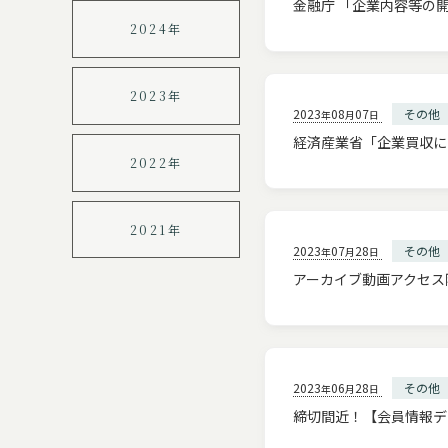
金融庁 「企業内容等の
2024年
2023年
2023
08
07
その他
年
月
日
経済産業省「企業買収に
2022年
2021年
2023
07
28
その他
年
月
日
アーカイブ動画アクセス障
2023
06
28
その他
年
月
日
締切間近！【会員情報デ